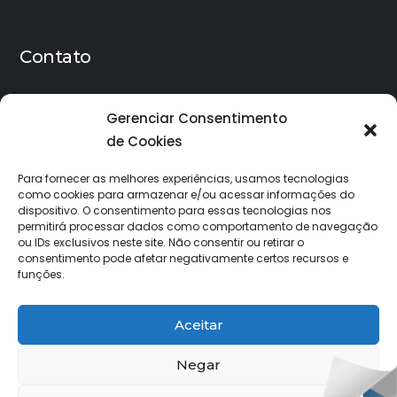
Contato
Rua dos Guajajaras 870 Sala 101 - Belo Horizonte |
Gerenciar Consentimento
MG - 30180-100
de Cookies
debarry@debarry.com.br
Para fornecer as melhores experiências, usamos tecnologias
como cookies para armazenar e/ou acessar informações do
dispositivo. O consentimento para essas tecnologias nos
permitirá processar dados como comportamento de navegação
ou IDs exclusivos neste site. Não consentir ou retirar o
consentimento pode afetar negativamente certos recursos e
funções.
Aceitar
© Debarry Correa Ltda - Todos os direitos
Negar
reservados.