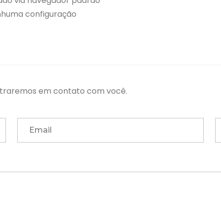
sado via navegador padrão
nhuma configuração
entraremos em contato com você.