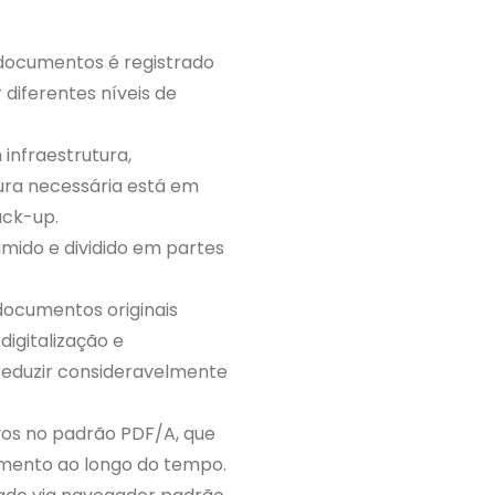
 documentos é registrado
 diferentes níveis de
infraestrutura,
tura necessária está em
ck-up.
imido e dividido em partes
documentos originais
igitalização e
reduzir consideravelmente
vos no padrão PDF/A, que
umento ao longo do tempo.