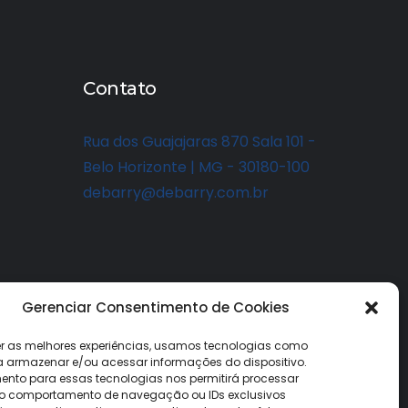
Contato
Rua dos Guajajaras 870 Sala 101 -
Belo Horizonte | MG - 30180-100
debarry@debarry.com.br
Gerenciar Consentimento de Cookies
er as melhores experiências, usamos tecnologias como
a armazenar e/ou acessar informações do dispositivo.
ento para essas tecnologias nos permitirá processar
 comportamento de navegação ou IDs exclusivos