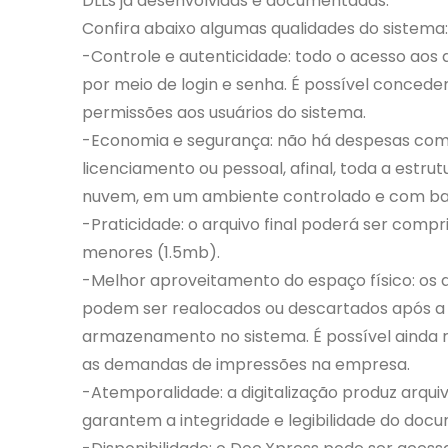
DLLs já desenvolvidas e documentadas.
Confira abaixo algumas qualidades do sistema:
-Controle e autenticidade: todo o acesso aos
por meio de login e senha. É possível conceder
permissões aos usuários do sistema.
-Economia e segurança: não há despesas com 
licenciamento ou pessoal, afinal, toda a estru
nuvem, em um ambiente controlado e com ba
-Praticidade: o arquivo final poderá ser compr
menores (1.5mb).
-Melhor aproveitamento do espaço físico: os 
podem ser realocados ou descartados após a d
armazenamento no sistema. É possível ainda 
as demandas de impressões na empresa.
-Atemporalidade: a digitalização produz arqui
garantem a integridade e legibilidade do doc