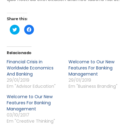
Share this:
Clique
Clique
para
para
compartilhar
compartilhar
no
no
Twitter(abre
Facebook(abre
em
em
nova
nova
Relacionado
janela)
janela)
Financial Crisis in
Welcome to Our New
Worldwide Economics
Features For Banking
And Banking
Management
29/01/2019
29/01/2019
Em "Advisor Education"
Em "Business Branding"
Welcome to Our New
Features For Banking
Management
03/10/2017
Em "Creative Thinking"