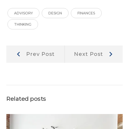
ADVISORY
DESIGN
FINANCES
THINKING
Navegação
Prev
Next
Prev Post
Next Post
Post:
Post:
de
Post
Related posts