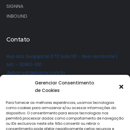
SIGNNA
INBOUND
Contato
Rua dos Guajajaras 870 Sala 101 - Belo Horizonte |
MG - 30180-100
debarry@debarry.com.br
Gerenciar Consentimento
de Cookies
Para fornecer as melhores experiências, usamos tecnologias
como cookies para armazenar e/ou acessar informações do
dispositivo. O consentimento para essas tecnologias nos
permitirá processar dados como comportamento de navegação
ou IDs exclusivos neste site. Não consentir ou retirar o
consentimento pode afetar negativamente certos recursos e